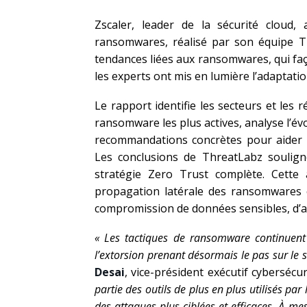
Zscaler, leader de la sécurité cloud
ransomwares, réalisé par son équipe T
tendances liées aux ransomwares, qui faç
les experts ont mis en lumière l’adaptatio
Le rapport identifie les secteurs et les r
ransomware les plus actives, analyse l’é
recommandations concrètes pour aider l
Les conclusions de ThreatLabz souligne
stratégie Zero Trust complète. Cette
propagation latérale des ransomwares e
compromission de données sensibles, d’ap
« Les tacti
ques de ransomware continuent 
l’extorsion prenant désormais le pas sur le 
Desai
, vice-président exécutif cybersécu
partie des outils de plus en plus utilisés pa
des attaques plus ciblées et efficaces. À m