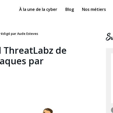
À la une de la cyber
Blog
Nos métiers
Su
 rédigé par Aude Esteves
l ThreatLabz de
ttaques par