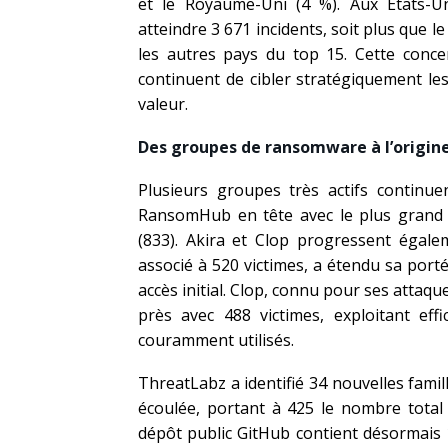
et le Royaume-Uni (4 %). Aux États-U
atteindre 3 671 incidents, soit plus que 
les autres pays du top 15. Cette conce
continuent de cibler stratégiquement l
valeur.
Des groupes de ransomware à l’origin
Plusieurs groupes très actifs continu
RansomHub en tête avec le plus grand 
(833). Akira et Clop progressent égale
associé à 520 victimes, a étendu sa port
accès initial. Clop, connu pour ses attaq
près avec 488 victimes, exploitant effic
couramment utilisés.
ThreatLabz a identifié 34 nouvelles fami
écoulée, portant à 425 le nombre total 
dépôt public GitHub contient désormais