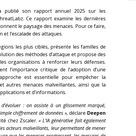
, a publié son rapport annuel 2025 sur les
hreatLabz. Ce rapport examine les dernières
onnent le paysage des menaces. Pour ce faire,
n et l’escalade des attaques.
égions les plus ciblés, présente les familles de
volution des méthodes d’attaque et propose des
es organisations à renforcer leurs défenses.
nt l’importance critique de l’adoption d’une
 approche est essentielle pour empêcher la
t autres menaces malveillantes, ainsi que la
plications et d’informations.
d’évoluer : on assiste à un glissement marqué,
simple chiffrement de données »,
déclare
Deepen
rité chez Zscaler.
« L’IA générative fait également
r les acteurs malveillants, leur permettant de mener
esure que les menaces progressent, les mesures de