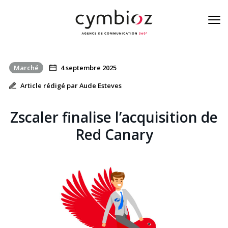
Marché
4 septembre 2025
À la une de la cyber
Article rédigé par Aude Esteves
Blog
Zscaler finalise l’acquisition de
Nos métiers
Red Canary
L’équipe
On est là
Contact