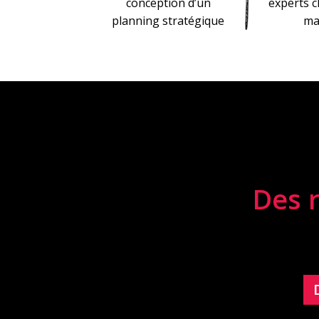
conception d’un
experts c
planning stratégique
ma
Des r