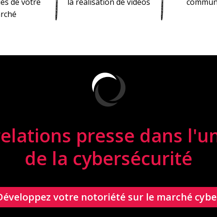
lés de votre
la réalisation de vidéos
communi
rché
elations presse dans l'u
de la cybersécurité
Développez votre notoriété sur le marché cybe