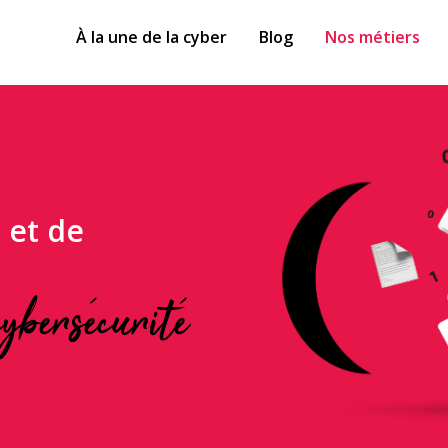
À la une de la cyber
Blog
Nos métiers
 et de
ybersécurité