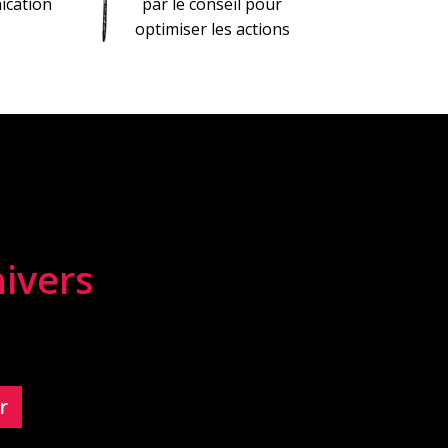
cation
par le conseil pour
optimiser les actions
nivers
r