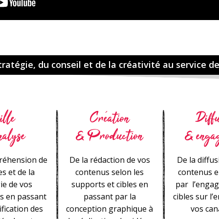
ratégie, du conseil et de la créativité au service de 
ille
Création
Diffu
nalyse
& Production
& enga
réhension de
De la rédaction de vos
De la diffu
es et de la
contenus selon les
contenus e
ie de vos
supports et cibles en
par l’enga
s en passant
passant par la
cibles sur l
ification des
conception graphique à
vos can