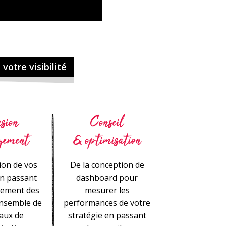
votre visibilité
sion
Conseil
gement
& optimisation
sion de vos
De la conception de
n passant
dashboard pour
gement des
mesurer les
’ensemble de
performances de votre
aux de
stratégie en passant