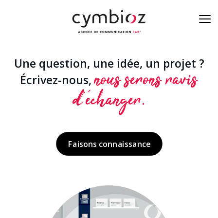
Une question, une idée, un projet ?
À la une de la cyber
nous serons ravis
Écrivez-nous,
d’échanger.
Blog
Nos métiers
L’équipe
Faisons connaissance
On est là
Contact