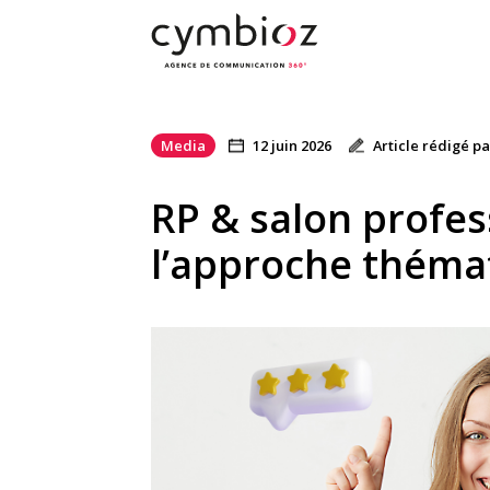
Media
12 juin 2026
Article rédigé p
RP & salon profes
l’approche théma