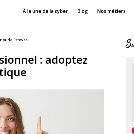
À la une de la cyber
Blog
Nos métiers
Su
ar Aude Esteves
sionnel : adoptez
tique