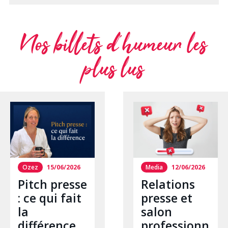
Nos billets d’humeur les
plus lus
Ozez
15/06/2026
Media
12/06/2026
Pitch presse
Relations
: ce qui fait
presse et
la
salon
différence
professionn