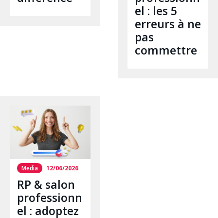
el : les 5
erreurs à ne
pas
commettre
Media
12/06/2026
RP & salon
professionn
el : adoptez