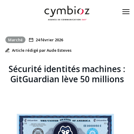
Marché
24 février 2026
À la une de la cyber
Article rédigé par Aude Esteves
Blog
Sécurité identités machines :
Nos métiers
GitGuardian lève 50 millions
L’équipe
On est là
Contact