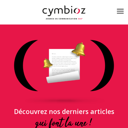
À la une de la cyber
Blog
Nos métiers
L’équipe
On est là
Découvrez nos derniers articles
Contact
qui font la une !