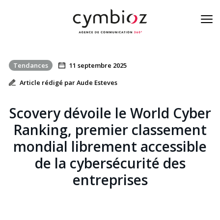
Tendances
11 septembre 2025
À la une de la cyber
Article rédigé par Aude Esteves
Blog
Scovery dévoile le World Cyber
Nos métiers
Ranking, premier classement
mondial librement accessible
L’équipe
de la cybersécurité des
On est là
entreprises
Contact