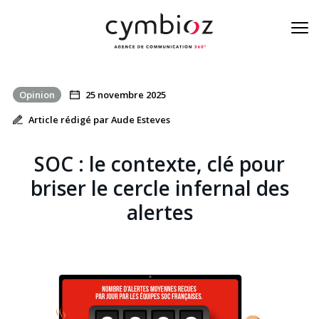
Opinion
25 novembre 2025
À la une de la cyber
Article rédigé par Aude Esteves
Blog
SOC : le contexte, clé pour
Nos métiers
briser le cercle infernal des
alertes
L’équipe
On est là
Contact