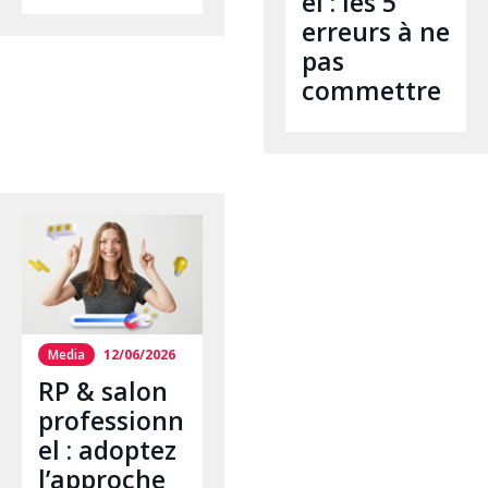
el : les 5
erreurs à ne
pas
commettre
Media
12/06/2026
RP & salon
professionn
el : adoptez
l’approche