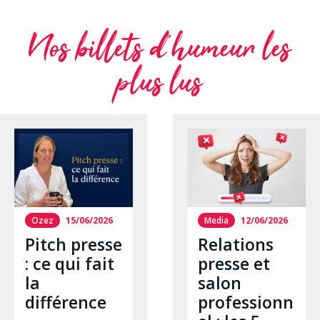
Nos billets d’humeur les
plus lus
Ozez
15/06/2026
Media
12/06/2026
Pitch presse
Relations
: ce qui fait
presse et
la
salon
différence
professionn