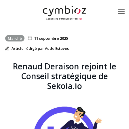
Marché
11 septembre 2025
À la une de la cyber
Article rédigé par Aude Esteves
Blog
Renaud Deraison rejoint le
Nos métiers
Conseil stratégique de
Sekoia.io
L’équipe
On est là
Contact