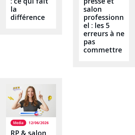
: ce qui fait
presse et
la
salon
différence
professionn
el : les 5
erreurs à ne
pas
commettre
Media
12/06/2026
RP & salon