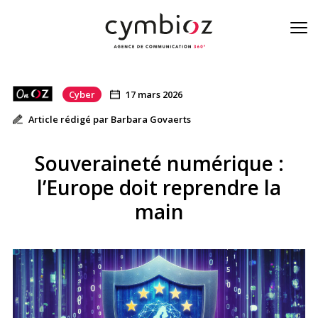
Cyber
17 mars 2026
À la une de la cyber
Article rédigé par Barbara Govaerts
Blog
Souveraineté numérique :
Nos métiers
l’Europe doit reprendre la
main
L’équipe
On est là
Contact