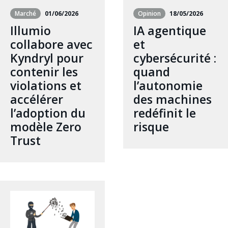
Marché
01/06/2026
Opinion
18/05/2026
Illumio
IA agentique
collabore avec
et
Kyndryl pour
cybersécurité :
contenir les
quand
violations et
l’autonomie
accélérer
des machines
l’adoption du
redéfinit le
modèle Zero
risque
Trust