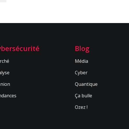
bersécurité
Blog
rché
Média
lyse
Cyber
inion
Quantique
ndances
Ça bulle
Ozez !