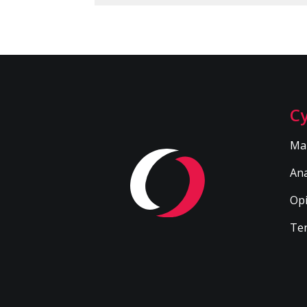
Cy
Ma
Ana
Op
Te