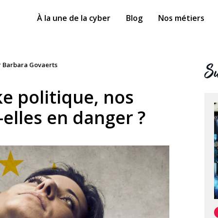
À la une de la cyber
Blog
Nos métiers
Su
ar Barbara Govaerts
e politique, nos
elles en danger ?