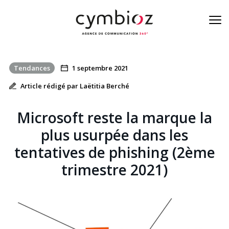
Tendances
1 septembre 2021
À la une de la cyber
Article rédigé par Laëtitia Berché
Blog
Microsoft reste la marque la
Nos métiers
plus usurpée dans les
tentatives de phishing (2ème
L’équipe
trimestre 2021)
On est là
Contact