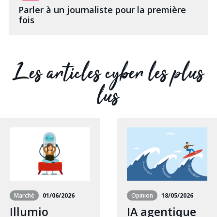
Parler à un journaliste pour la première
fois
Les articles cyber les plus
lus
Marché
01/06/2026
Opinion
18/05/2026
Illumio
IA agentique