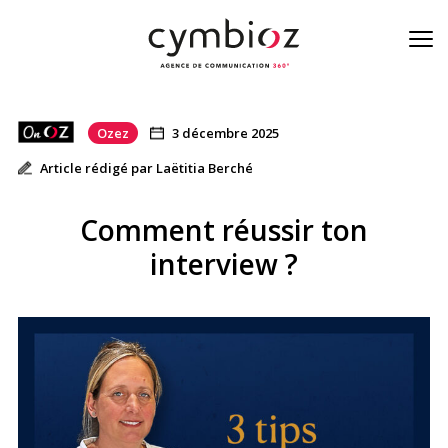
Ozez
3 décembre 2025
À la une de la cyber
Article rédigé par Laëtitia Berché
Blog
Comment réussir ton
Nos métiers
interview ?
L’équipe
On est là
Contact